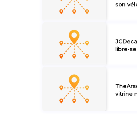
son vél
JCDeca
libre-se
TheArse
vitrine