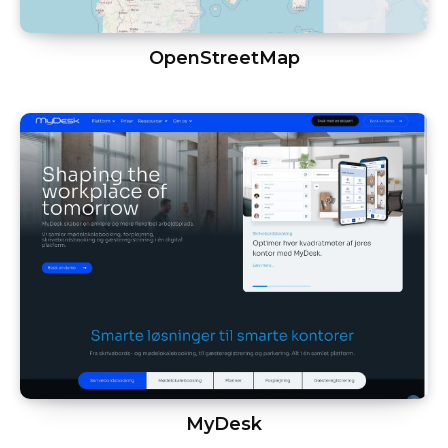
OpenStreetMap
MyDesk