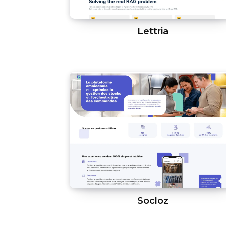
Lettria
Socloz