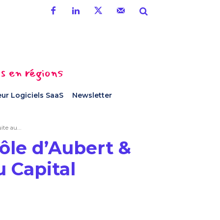
es en régions
ur Logiciels SaaS
Newsletter
te au...
rôle d’Aubert &
u Capital