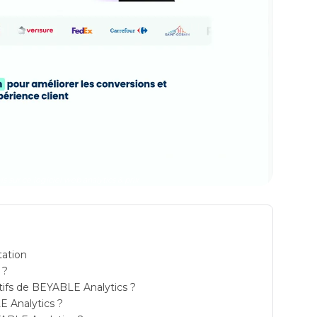
s sur ce logiciel web analytics & prix
tation
 ?
atifs de BEYABLE Analytics ?
E Analytics ?