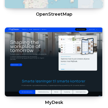
OpenStreetMap
MyDesk