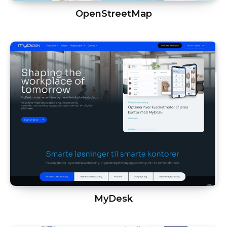
OpenStreetMap
MyDesk