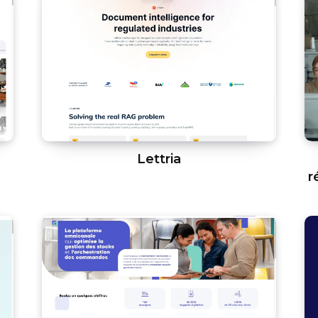
Lettria
r