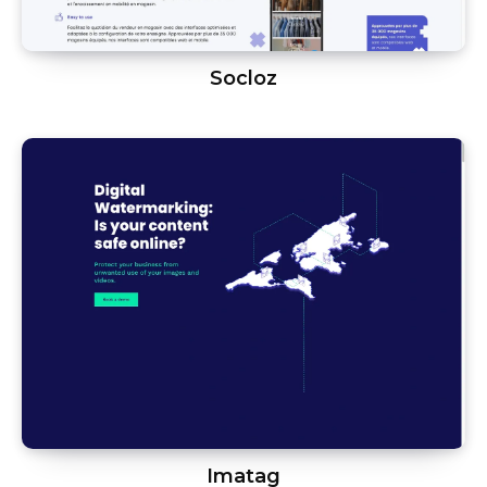
Socloz
Imatag