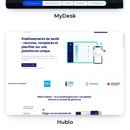
MyDesk
Hublo