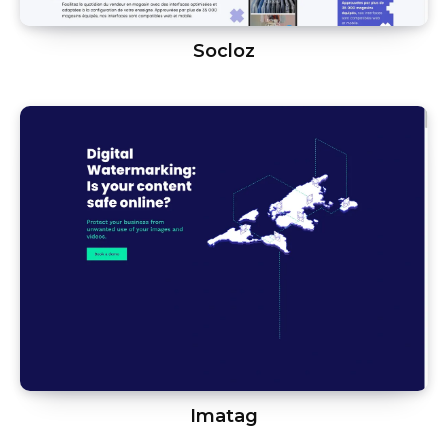
Socloz
Imatag