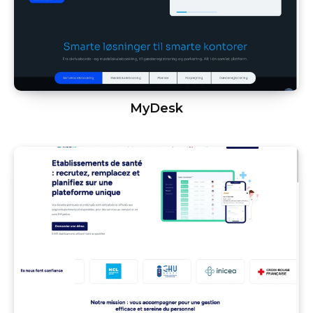
MyDesk