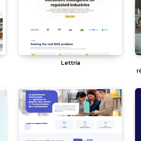
Lettria
r