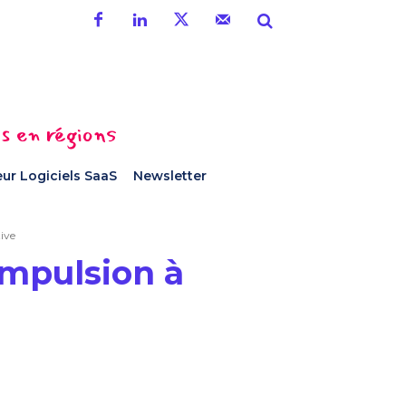
es en régions
ur Logiciels SaaS
Newsletter
ive
impulsion à