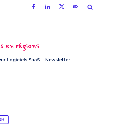
es en régions
ur Logiciels SaaS
Newsletter
RH