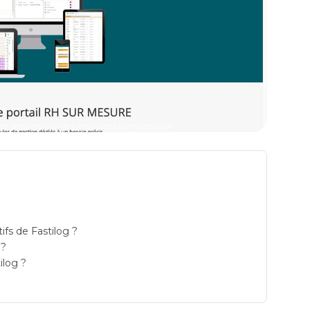
steme dinformation des ressources humaines prix
tifs de Fastilog ?
 ?
ilog ?