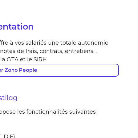
sentation
ffre à vos salariés une totale autonomie
otes de frais, contrats, entretiens…
 la GTA et le SIRH
er Zoho People
stilog
ropose les fonctionnalités suivantes :
, DIF)