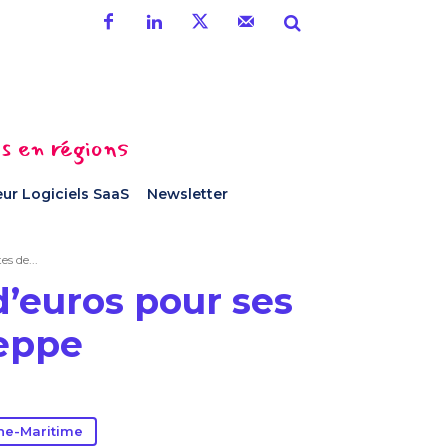
es en régions
ur Logiciels SaaS
Newsletter
s de...
d’euros pour ses
ieppe
ne-Maritime