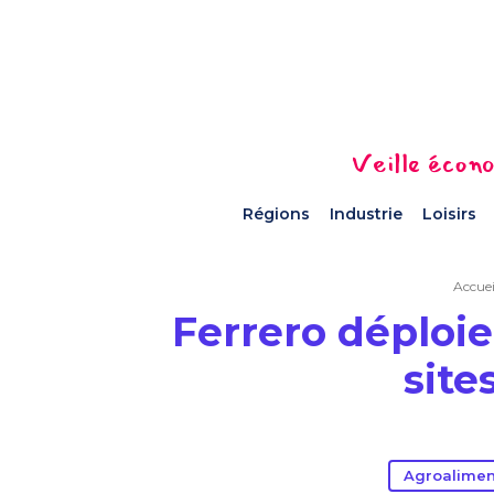
Veille écono
Régions
Industrie
Loisirs
Accuei
Ferrero déploie
site
Agroalimen