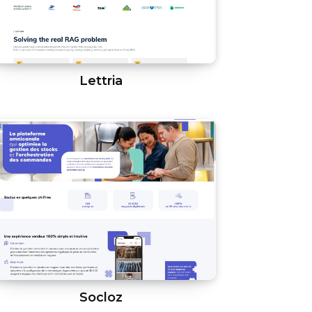
Lettria
Socloz