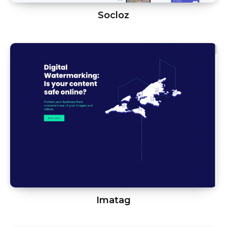
Socloz
Imatag