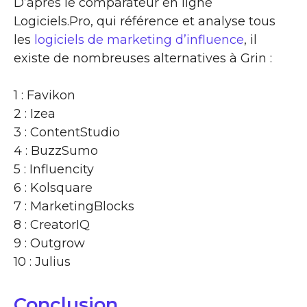
D’après le comparateur en ligne
Logiciels.Pro, qui référence et analyse tous
les
logiciels de marketing d’influence
, il
existe de nombreuses alternatives à Grin :
1 : Favikon
2 : Izea
3 : ContentStudio
4 : BuzzSumo
5 : Influencity
6 : Kolsquare
7 : MarketingBlocks
8 : CreatorIQ
9 : Outgrow
10 : Julius
Conclusion