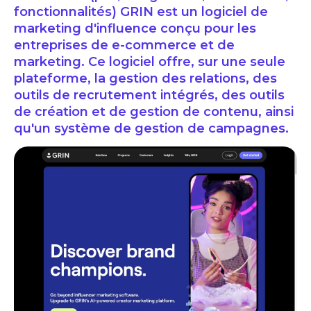
fonctionnalités) GRIN est un logiciel de
marketing d'influence conçu pour les
entreprises de e-commerce et de
marketing. Ce logiciel offre, sur une seule
plateforme, la gestion des relations, des
outils de recrutement intégrés, des outils
de création et de gestion de contenu, ainsi
qu'un système de gestion de campagnes.