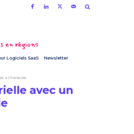
es en régions
ur Logiciels SaaS
Newsletter
er à Charleville
ielle avec un
le