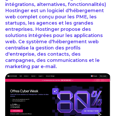
intégrations, alternatives, fonctionnalités)
Hostinger est un logiciel d'hébergement
web complet conçu pour les PME, les
startups, les agences et les grandes
entreprises. Hostinger propose des
solutions intégrées pour les applications
web. Ce système d'hébergement web
centralise la gestion des profils
d'entreprise, des contacts, des
campagnes, des communications et le
marketing par e-mail.