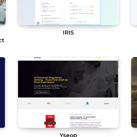
IRIS
ct
Yseop