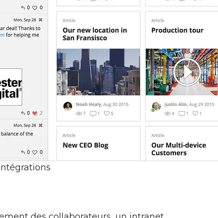
 intégrations
ement des collaborateurs, un intranet