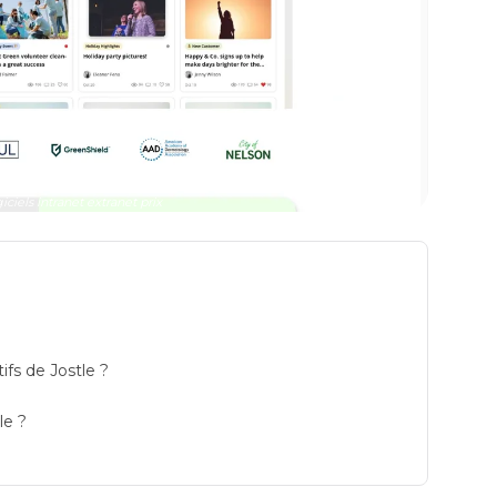
giciels intranet extranet prix
ifs de Jostle ?
le ?