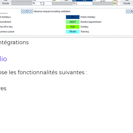
intégrations
lio
ose les fonctionnalités suivantes :
res