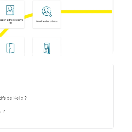
eme dinformation des ressources humaines prix
ifs de Kelio ?
o ?