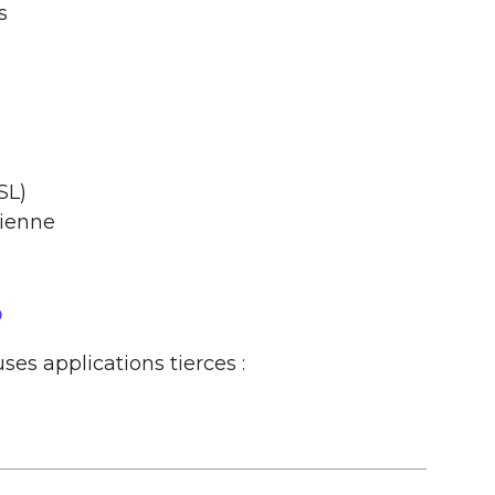
s
SL)
ienne
o
ses applications tierces :