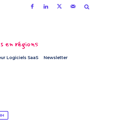
es en régions
ur Logiciels SaaS
Newsletter
RH