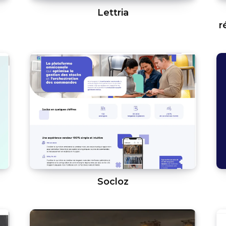
Lettria
r
Socloz