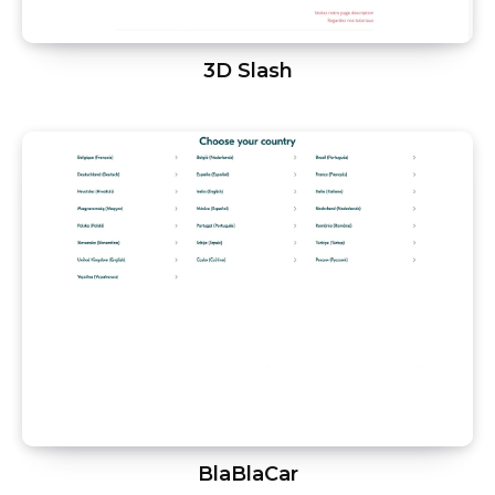
3D Slash
BlaBlaCar