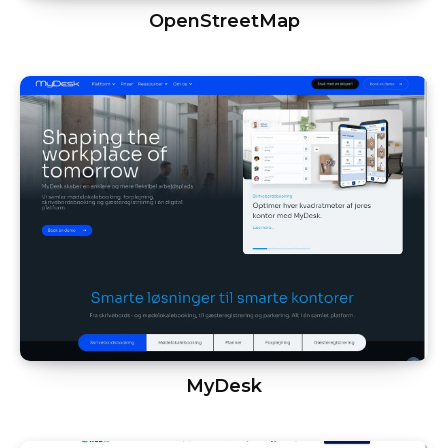
OpenStreetMap
MyDesk