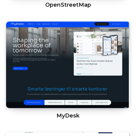
OpenStreetMap
MyDesk