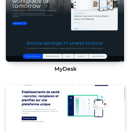
MyDesk