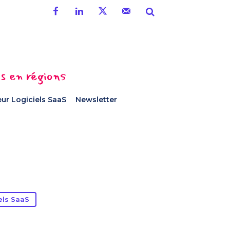
es en régions
ur Logiciels SaaS
Newsletter
els SaaS