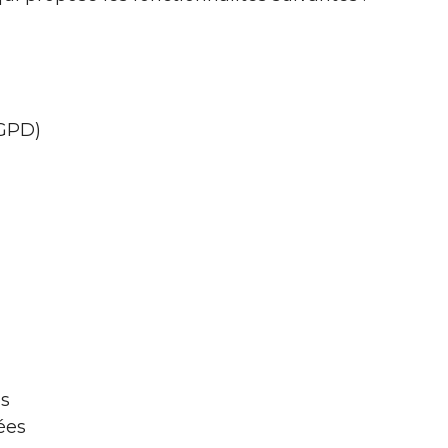
RGPD)
es
ées