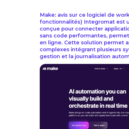
Make: avis sur ce logiciel de workf
fonctionnalités) Integromat est
conçue pour connecter applicatio
sans code performantes, permettan
en ligne. Cette solution permet a
complexes intégrant plusieurs sys
gestion et la journalisation auto