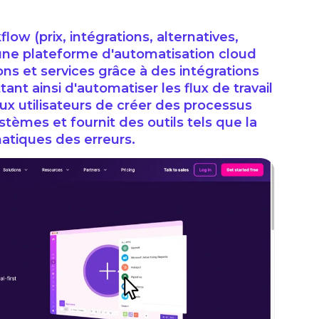
low (prix, intégrations, alternatives,
 une plateforme d'automatisation cloud
ns et services grâce à des intégrations
t ainsi d'automatiser les flux de travail
ux utilisateurs de créer des processus
tèmes et fournit des outils tels que la
matiques des erreurs.