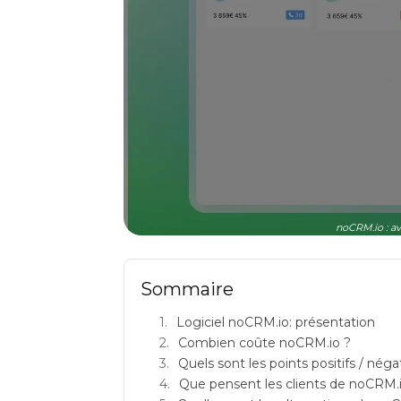
noCRM.io : av
Sommaire
Logiciel noCRM.io: présentation
Combien coûte noCRM.io ?
Quels sont les points positifs / nég
Que pensent les clients de noCRM.