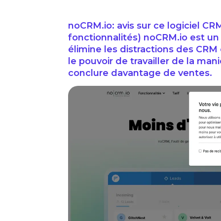
noCRM.io: avis sur ce logiciel CRM 
fonctionnalités) noCRM.io est un 
élimine les distractions des CR
le pouvoir de travailler de la man
conclure davantage de ventes.