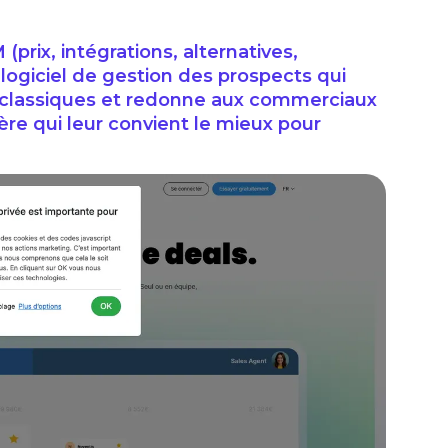
(prix, intégrations, alternatives,
logiciel de gestion des prospects qui
M classiques et redonne aux commerciaux
ière qui leur convient le mieux pour