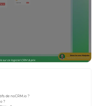
is sur ce logiciel CRM & prix
atifs de noCRM.io ?
io ?