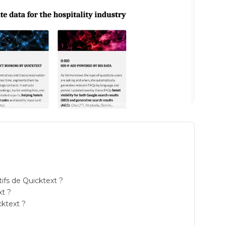
on hoteliere pms property management system prix
tifs de Quicktext ?
xt ?
cktext ?