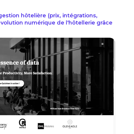
gestion hôtelière (prix, intégrations,
)évolution numérique de l'hôtellerie grâce