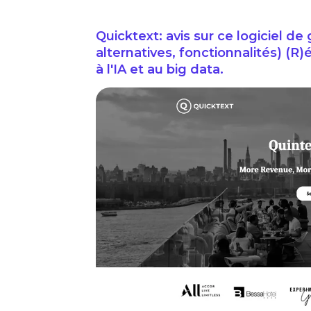
Quicktext: avis sur ce logiciel de 
alternatives, fonctionnalités) (R
à l'IA et au big data.