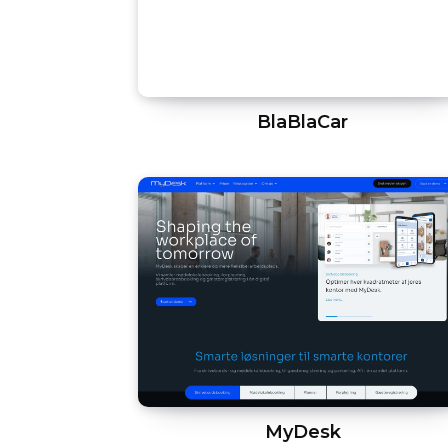
BlaBlaCar
MyDesk