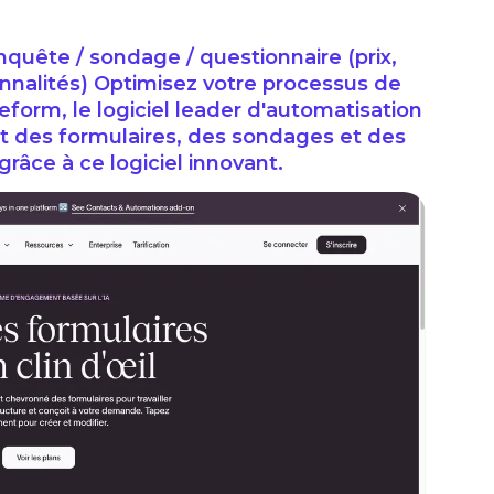
enquête / sondage / questionnaire (prix,
ionnalités) Optimisez votre processus de
form, le logiciel leader d'automatisation
t des formulaires, des sondages et des
râce à ce logiciel innovant.