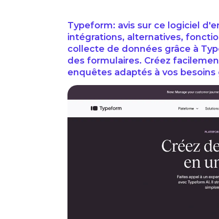
Typeform: avis sur ce logiciel d'
intégrations, alternatives, fonct
collecte de données grâce à Type
des formulaires. Créez facilemen
enquêtes adaptés à vos besoins g