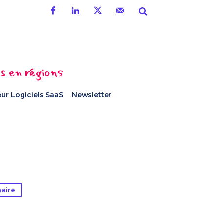
es en régions
ur Logiciels SaaS
Newsletter
naire