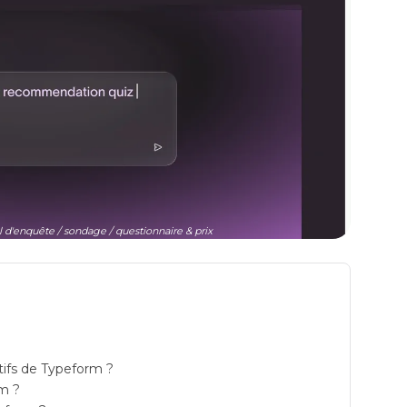
el d'enquête / sondage / questionnaire & prix
atifs de Typeform ?
rm ?