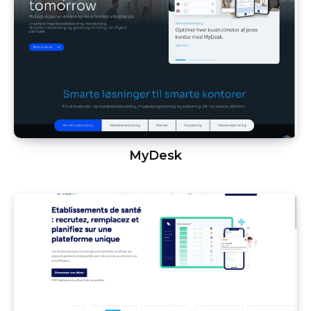
MyDesk