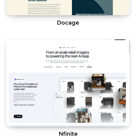
Docage
Nfinite