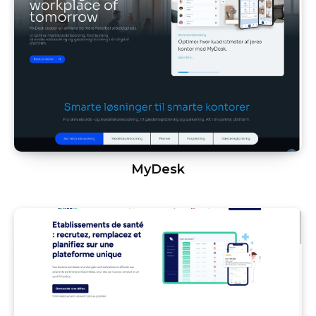
MyDesk