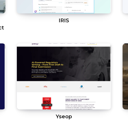
IRIS
ct
Yseop