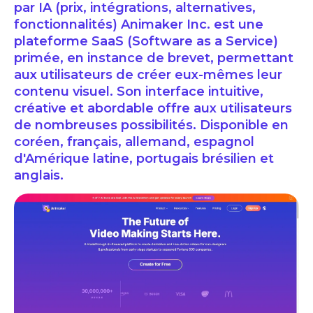
par IA (prix, intégrations, alternatives,
fonctionnalités) Animaker Inc. est une
plateforme SaaS (Software as a Service)
primée, en instance de brevet, permettant
aux utilisateurs de créer eux-mêmes leur
contenu visuel. Son interface intuitive,
créative et abordable offre aux utilisateurs
de nombreuses possibilités. Disponible en
coréen, français, allemand, espagnol
d'Amérique latine, portugais brésilien et
anglais.