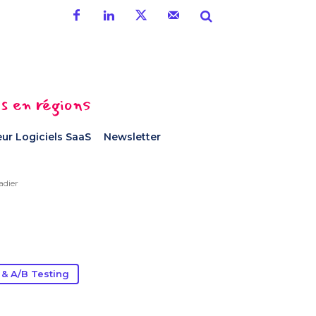
es en régions
ur Logiciels SaaS
Newsletter
adier
 & A/B Testing