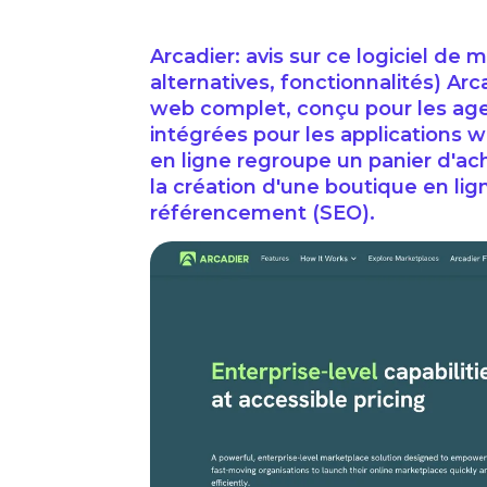
Arcadier: avis sur ce logiciel de m
alternatives, fonctionnalités) Arc
web complet, conçu pour les agen
intégrées pour les applications 
en ligne regroupe un panier d'ach
la création d'une boutique en lign
référencement (SEO).