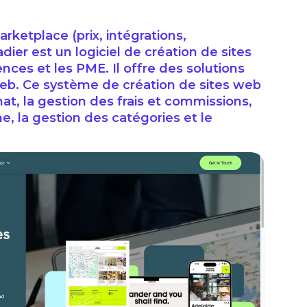
arketplace (prix, intégrations,
adier est un logiciel de création de sites
ces et les PME. Il offre des solutions
web. Ce système de création de sites web
at, la gestion des frais et commissions,
e, la gestion des catégories et le