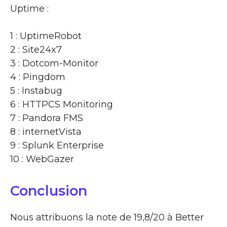
Uptime :
1 : UptimeRobot
2 : Site24x7
3 : Dotcom-Monitor
4 : Pingdom
5 : Instabug
6 : HTTPCS Monitoring
7 : Pandora FMS
8 : internetVista
9 : Splunk Enterprise
10 : WebGazer
Conclusion
Nous attribuons la note de 19,8/20 à Better