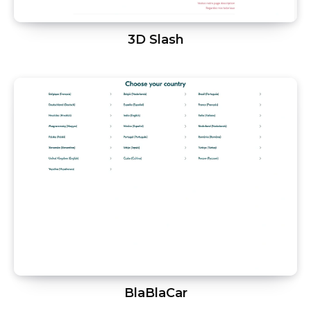
3D Slash
BlaBlaCar