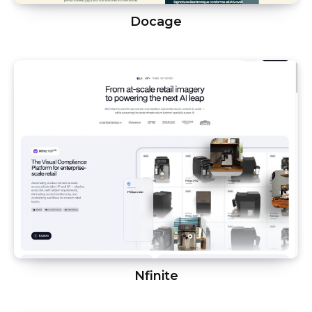
Docage
Nfinite