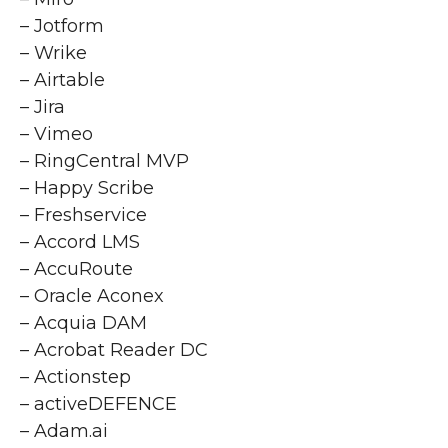
– Jotform
– Wrike
– Airtable
– Jira
– Vimeo
– RingCentral MVP
– Happy Scribe
– Freshservice
– Accord LMS
– AccuRoute
– Oracle Aconex
– Acquia DAM
– Acrobat Reader DC
– Actionstep
– activeDEFENCE
– Adam.ai