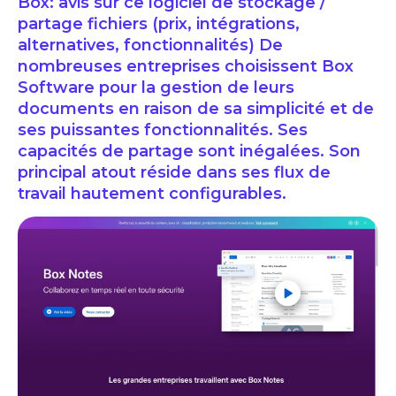
Box: avis sur ce logiciel de stockage /
partage fichiers (prix, intégrations,
alternatives, fonctionnalités) De
nombreuses entreprises choisissent Box
Software pour la gestion de leurs
documents en raison de sa simplicité et de
ses puissantes fonctionnalités. Ses
capacités de partage sont inégalées. Son
principal atout réside dans ses flux de
travail hautement configurables.