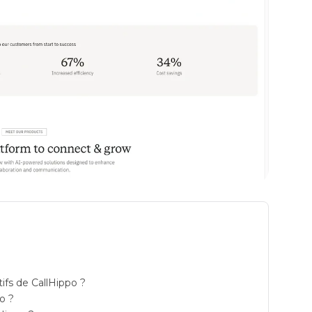
 centre dappel call center telemarketing prix
tifs de CallHippo ?
o ?