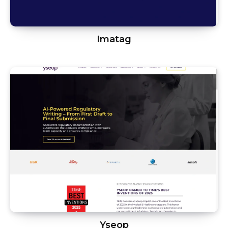
Imatag
Yseop