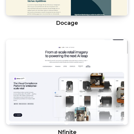
Docage
Nfinite