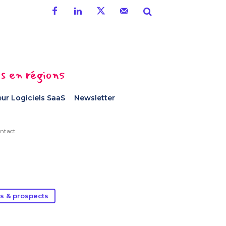
es en régions
ur Logiciels SaaS
Newsletter
ntact
ds & prospects