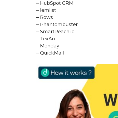
– HubSpot CRM
– lemlist
– Rows
– Phantombuster
– SmartReach.io
– TexAu
– Monday
– QuickMail