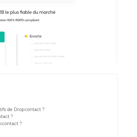
de generation de leads lead generation prix
atifs de Dropcontact ?
tact ?
opcontact ?