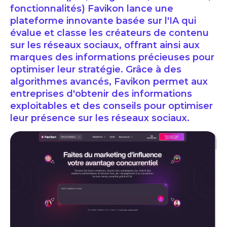
fonctionnalités) Favikon lance une
plateforme innovante basée sur l'IA qui
évalue et classe les créateurs de contenu
sur les réseaux sociaux, offrant ainsi aux
marques des informations précieuses pour
optimiser leur stratégie. Grâce à des
algorithmes avancés, Favikon permet aux
entreprises d'obtenir des informations
exploitables et des conseils pour optimiser
leur présence sur les réseaux sociaux.