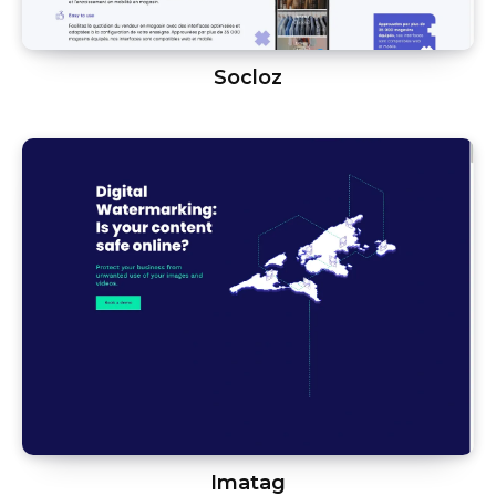
Socloz
Imatag