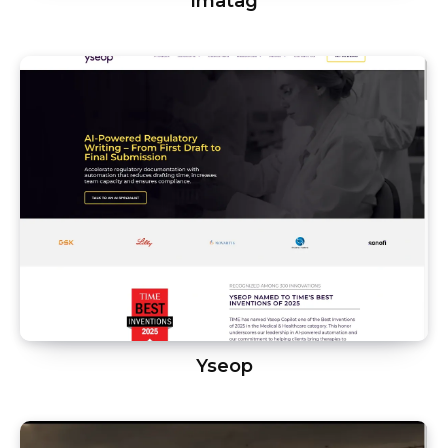
Imatag
Yseop