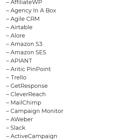
– AffiliateWP
– Agency In A Box
– Agile CRM
– Airtable
– Alore
– Amazon S3
– Amazon SES
– APIANT
– Aritic PinPoint
– Trello
– GetResponse
– CleverReach
– MailChimp
– Campaign Monitor
– AWeber
– Slack
– ActiveCampaign