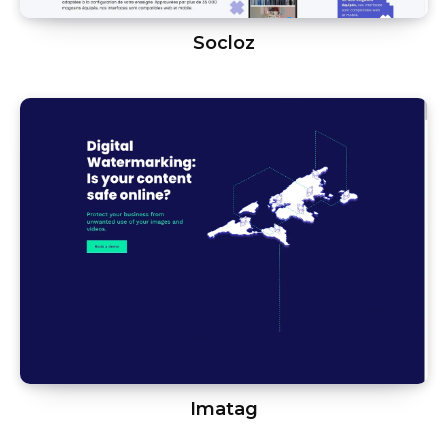
Socloz
Imatag