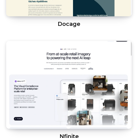
Docage
Nfinite