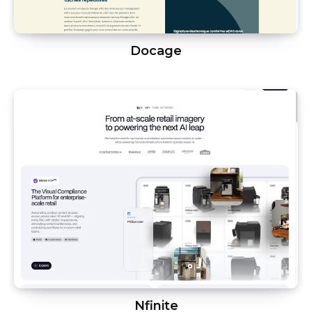
Docage
Nfinite