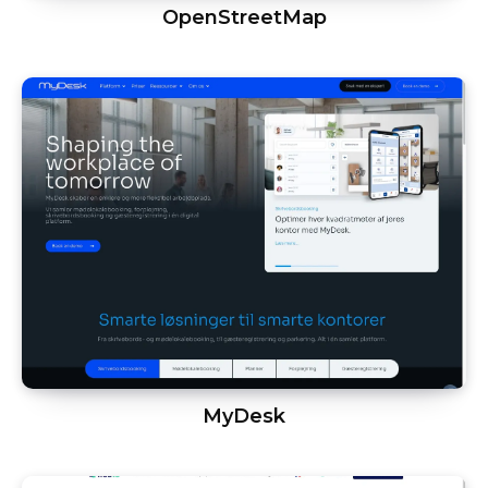
OpenStreetMap
MyDesk