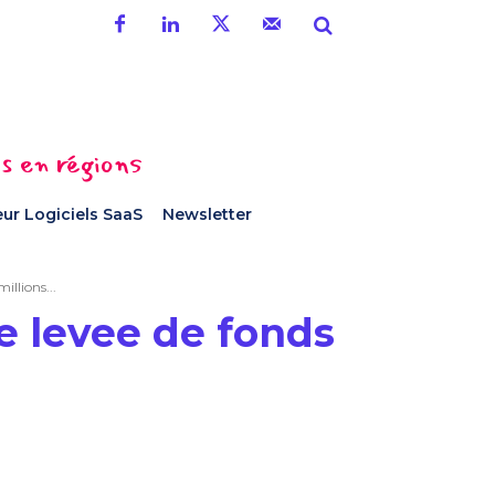
es en régions
ur Logiciels SaaS
Newsletter
illions...
ne levee de fonds